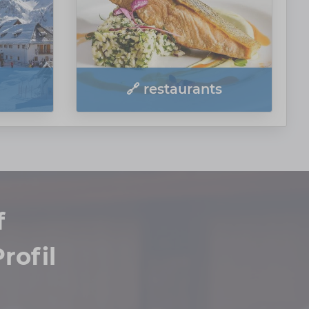
🔗 restaurants
f
rofil