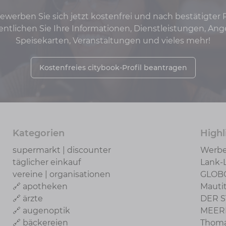
werben Sie sich jetzt kostenfrei und nach bestätigter
fentlichen Sie Ihre Informationen, Dienstleistungen, Ang
Speisekarten, Veranstaltungen und vieles mehr!
Kostenfreies citybook-Profil beantragen
Kategorien
Highl
supermarkt | discounter
Werbe
täglicher einkauf
Lank-
vereine | organisationen
GLOB
🔗 apotheken
Mauti
🔗 ärzte
DER S
🔗 augenoptik
MEER
🔗 bäckereien
Thoma