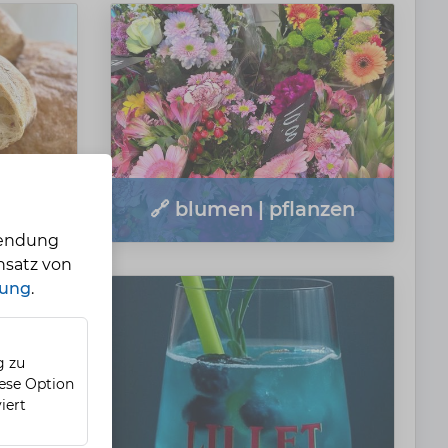
n
🔗 blumen | pflanzen
wendung
nsatz von
rung
.
g zu
iese Option
iert