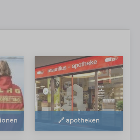
tionen
🔗 apotheken