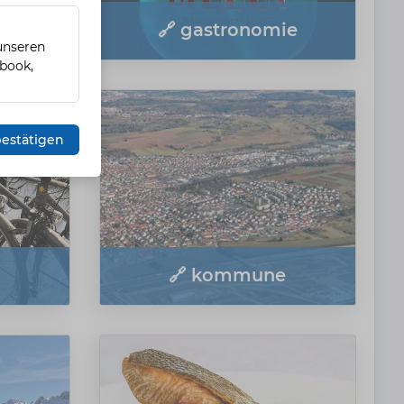
ns
🔗 gastronomie
 unseren
ebook,
estätigen
🔗 kommune