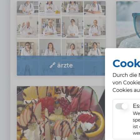
Cook
🔗 ärzte
Durch die 
von Cookie
Cookies au
Es
Essentiell
Wen
spe
ist
we