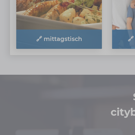
🔗 mittagstisch
🔗
city