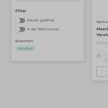
Filter
Aktuell geöffnet
Aktuell geöffnet
Sportve
Meerb
In der Nähe suchen
In der Nähe suchen
Verein
Branchen:
EINFA
Handball
Gr
40