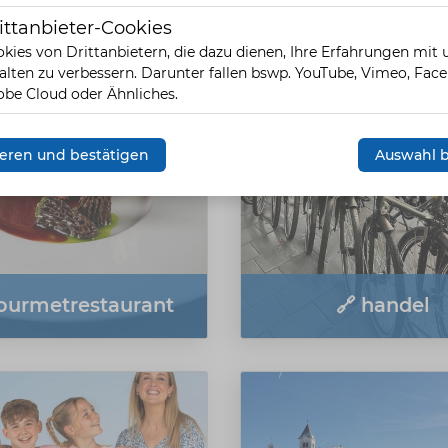
ittanbieter-Cookies
eter-Cookies
 dienstleisungen
🔗 friseursalo
kies von Drittanbietern, die dazu dienen, Ihre Erfahrungen mit
alten zu verbessern. Darunter fallen bswp. YouTube, Vimeo, Fac
be Cloud oder Ähnliches.
vieren und bestätigen
Auswahl b
ourmetrestaurant
🔗 handel