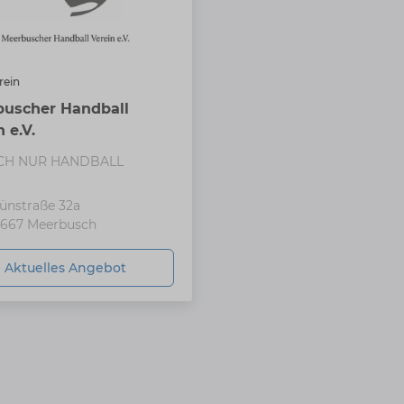
rein
uscher Handball
 e.V.
CH NUR HANDBALL
ünstraße 32a
667
Meerbusch
Aktuelles Angebot