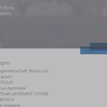
 Prüfung
ebote,
ights
gemeinschaft "Rund um
Latum"
OTOUR
tius Apotheke
TEAK LIEFERANT | STORE
BUSCH
s Küppers